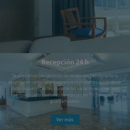
Recepción 24 h
Te ofrecemos los servicios de recepción 24h durante tu
estancia en varios idiomas para que podamos ayudarte en
todo lo que necesites durante tus vacaciones. Check-in
personalizado y salones de espera con TV. Servicio de
guardamaletas.
Ver más