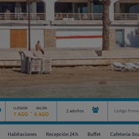
LLEGADA
SALIDA
-
2 adultos
7
AGO
8
AGO
(1 hab)
Habitaciones
Recepción 24 h
Buffet
Cafetería-Sn