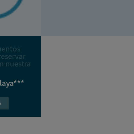
uentos
reservar
n nuestra
Playa***
a