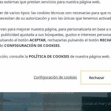
vacaciones!!
s externas que prestan servicios para nuestra página web.
r de varios tipos: las cookies técnicas son necesarias para que 
ecesitan de su autorización y son las únicas que tenemos activad
Leer más
irven para mejorar nuestra página, para personalizarla en base a s
 publicidad ajustada a sus búsquedas, gustos e intereses persona
pulsando el botón
ACEPTAR
, rechazarlas pulsando el botón
RECH
ado
CONFIGURACIÓN DE COOKIES
.
ción, consulte la
POLÍTICA DE COOKIES
de nuestra página web.
Configuración de cookies
Rechazar
Habitaciones
espacios con luz natural, la mayoría con balcón y vistas al mar y al
descansar con total comodidad ...