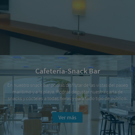
Cafetería-Snack Bar
En nuestro snack bar podrás disfrutar de las vistas del paseo
marítimo y a la playa. Podrás degustar nuestra carta de
snacks y cócteles a todas horas y para todo tipo de público.
Ver más