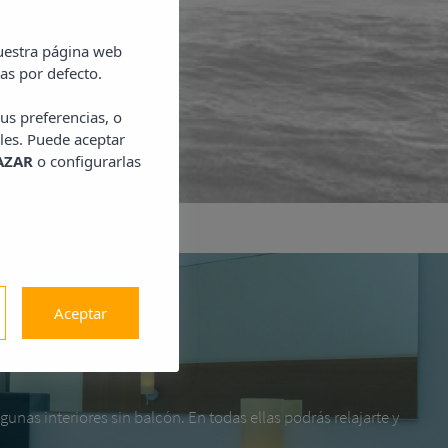
nuestra página web
as por defecto.
us preferencias, o
les. Puede aceptar
AZAR
o configurarlas
Aceptar
gunas interiores sin balcón. En todas ellas podrás relajarte y