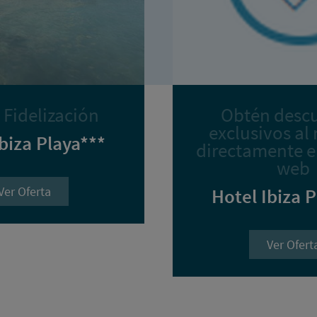
 Fidelización
Obtén desc
exclusivos al 
biza Playa***
directamente e
web
Ver Oferta
Hotel Ibiza 
Ver Ofert