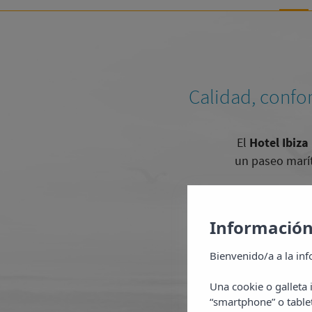
Calidad, confor
El
Hotel Ibiza
un paseo marít
Gracias a su 
Información
vistas al mar y
de ensueño q
Bienvenido/a a la inf
Una cookie o galleta
Regálate u
“smartphone” o table