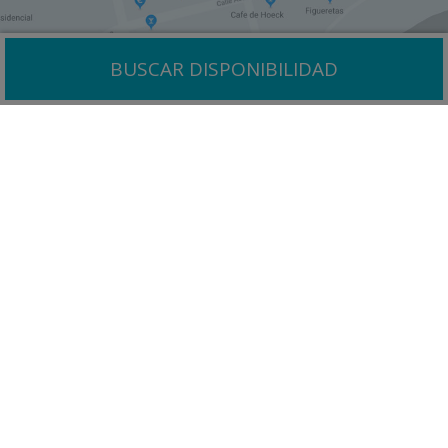
BUSCAR DISPONIBILIDAD
¿Por qué reservar con nosotros?
Disfrute en uno de los entornos turísticos en la isla de
Ibiza con una gran oferta variada y de calidad.
Mejor precio
garantizado
Pago a la llegada