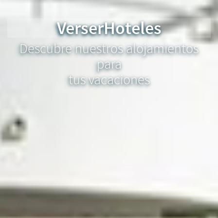
VerserHoteles
Descubre nuestros alojamientos
para
tus vacaciones