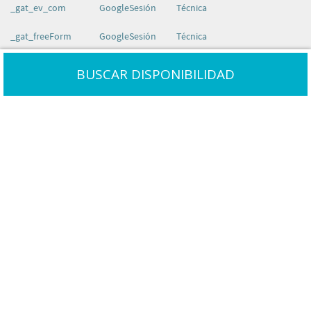
_gat_ev_com
Google
Sesión
Técnica
_gat_freeForm
Google
Sesión
Técnica
_gid
Google
Sesión
Estadísticas de cómo el
BUSCAR DISPONIBILIDAD
visitante usa la página
_gali
Google
Sesión
Análisis Datos
_gs
Google
2 años
Utilizada por Google
Universal Analytics. Se utiliza
para calcular usuarios únicos,
sesión y datos de marketing.
_hjIncludedInSample
Google
Sesión
Cookie utilizada para la
medición y análisis del tráfico
de la web
__hjid
Google
Sesión
Cookie utilizada para la
medición y análisis del tráfico
de la web