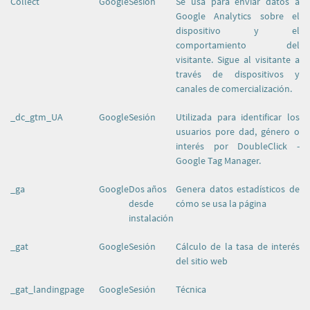
Collect
Google
Sesión
Se usa para enviar datos a
Google Analytics sobre el
dispositivo y el
comportamiento del
visitante. Sigue al visitante a
través de dispositivos y
canales de comercialización.
_dc_gtm_UA
Google
Sesión
Utilizada para identificar los
usuarios pore dad, género o
interés por DoubleClick -
Google Tag Manager.
_ga
Google
Dos años
Genera datos estadísticos de
desde
cómo se usa la página
instalación
_gat
Google
Sesión
Cálculo de la tasa de interés
del sitio web
_gat_landingpage
Google
Sesión
Técnica