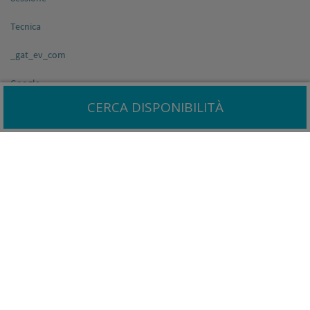
Tecnica
_gat_ev_com
Google
CERCA DISPONIBILITÀ
Sessione
Tecnica
_gat_freeForm
Google
Sessione
Tecnica
_gid
Google