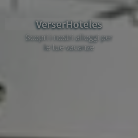
VerserHoteles
Scopri i nostri alloggi per
le tue vacanze