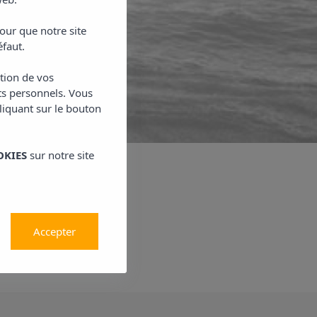
loisirs !
our que notre site
éfaut.
ction de vos
ts personnels. Vous
cliquant sur le bouton
OKIES
sur notre site
 Hoteles
Accepter