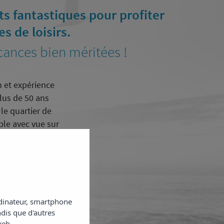
s fantastiques pour profiter
s de loisirs.
cances bien méritées !
n et expérience
lus de 50 ans
 le
quartier de
le avec vue sur
ficiez d'extras
ordinateur, smartphone
ndis que d'autres
web.