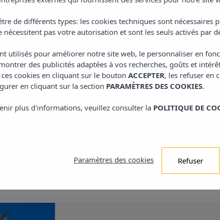
s vacances inoubliables et découvrez une région pleine de 
tre de différents types: les cookies techniques sont nécessaires p
 nécessitent pas votre autorisation et sont les seuls activés par d
nt utilisés pour améliorer notre site web, le personnaliser en fon
En savoir plus
ontrer des publicités adaptées à vos recherches, goûts et intérê
 ces cookies en cliquant sur le bouton
ACCEPTER
, les refuser en 
gurer en cliquant sur la section
PARAMÈTRES DES COOKIES
.
enir plus d'informations, veuillez consulter la
POLITIQUE DE CO
Nos hotels
ez à profiter de l´expérience Verser
Paramètres des cookies
Refuser