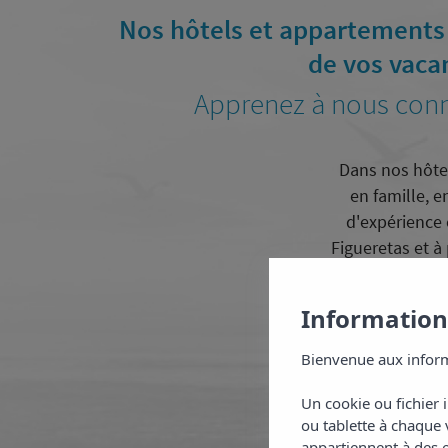
Nos hôtels et appartements 
de vos vacan
Apprenez à nous conna
Dans nos hôtel
en famille, e
d'expérience
Figueretas
et à
Informations
Trouvez les me
Bienvenue aux inform
Un cookie ou fichier 
ou tablette à chaque 
appartiennent à des e