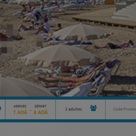
ARRIVÉE
DÉPART
-
2 adultes
7
AOÃ
8
AOÃ
(1 ch.)